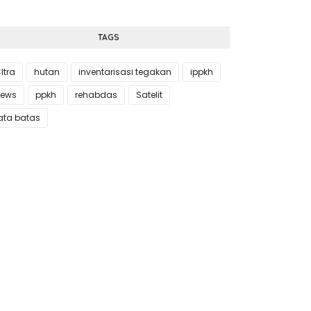
TAGS
Itra
hutan
inventarisasi tegakan
ippkh
ews
ppkh
rehabdas
Satelit
ata batas