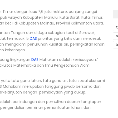
 Timur dengan luas 7,6 juta hektare, panjang sungai
uti wilayah Kabupaten Mahulu, Kutai Barat, Kutai Timur,
n kecil di Kabupaten Malinau, Provinsi Kalimantan Utara.
C
antan Tengah dan diduga sebagian kecil di Serawak,
n
idak termasuk 15
DAS
prioritas yang kritis dan mendesak
ah mengalami penurunan kualitas air, peningkatan lahan
t
dan kekeringan.
pung lingkungan
DAS
Mahakam adalah keniscayaan,”
a, Fakultas Matematika dan Ilmu Pengetahuan Alam
itu tata guna lahan, tata guna air, tata sosial ekonomi
DAS Mahakam merupakan tanggung jawab bersama dan
 berkelanjutan dengan pembiayaan yang cukup.
 adalah perlindungan dan pemulihan daerah tangkapan
is, pengendalian perizinan pemanfaatan lahan, dan