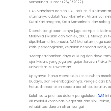
Samarinda, Jumat (26/3/2022).
DAS Mahakam adalah DAS terluas di Kalimantan
utamanya adalah 920 kilometer. Alirannya melip
Kutai Kartanegara, Kota Samarinda, dan sebagia
Daerah tangkapan airnya juga sampai di Kalim
Malaysia (Mislan dan Naniek, 2005). Meskipun t
dipulihkan di Indonesia, DAS Mahakam juga sud
kritis, pendangkalan, kejadian bencana banjir, 
”Mempertahankan daya dukung dan daya tam
ujar Mislan, yang juga pengajar Jurusan Fisik
Universitas Mulawarman.
Upayanya harus mencakup keseluruhan aspek ya
budaya, dan kelembagaannya. Pengelolaan 
harus dilaksanakan secara bertahap, terukur,
Salah satu prioritas dalam pengelolaan
DAS
ini
air melalui kombinasi vegetatif dan sipil-tekn
rehabilitasi daerah aliran sungai.