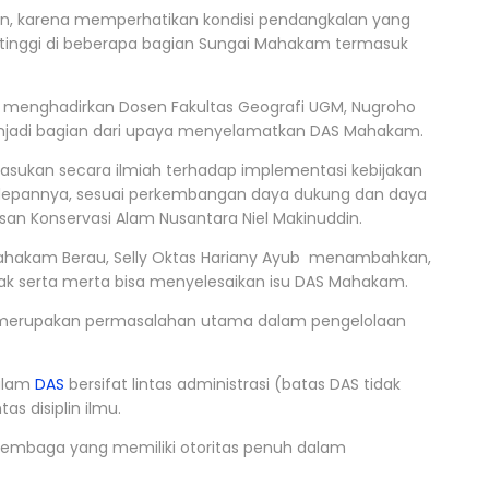
lan, karena memperhatikan kondisi pendangkalan yang
tinggi di beberapa bagian Sungai Mahakam termasuk
a menghadirkan Dosen Fakultas Geografi UGM, Nugroho
menjadi bagian dari upaya menyelamatkan DAS Mahakam.
asukan secara ilmiah terhadap implementasi kebijakan
 depannya, sesuai perkembangan daya dukung dan daya
san Konservasi Alam Nusantara Niel Makinuddin.
ahakam Berau, Selly Oktas Hariany Ayub menambahkan,
dak serta merta bisa menyelesaikan isu DAS Mahakam.
 merupakan permasalahan utama dalam pengelolaan
 alam
DAS
bersifat lintas administrasi (batas DAS tidak
as disiplin ilmu.
lembaga yang memiliki otoritas penuh dalam