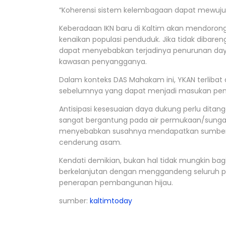
“Koherensi sistem kelembagaan dapat mewuju
Keberadaan IKN baru di Kaltim akan mendoron
kenaikan populasi penduduk. Jika tidak dibaren
dapat menyebabkan terjadinya penurunan daya
kawasan penyangganya.
Dalam konteks DAS Mahakam ini, YKAN terlibat d
sebelumnya yang dapat menjadi masukan pe
Antisipasi kesesuaian daya dukung perlu ditan
sangat bergantung pada air permukaan/sungai.
menyebabkan susahnya mendapatkan sumber day
cenderung asam.
Kendati demikian, bukan hal tidak mungkin ba
berkelanjutan dengan menggandeng seluruh p
penerapan pembangunan hijau.
sumber:
kaltimtoday