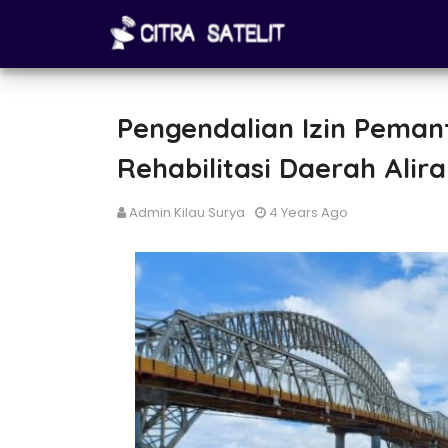
Pengendalian Izin Pema
Rehabilitasi Daerah Alir
Admin Kilau Surya
4 Years Ago