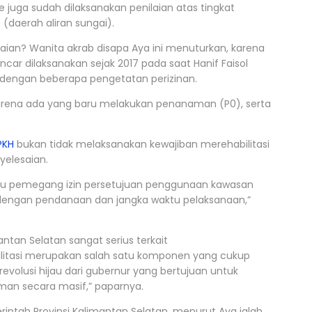
re juga sudah dilaksanakan penilaian atas tingkat
(daerah aliran sungai).
ian? Wanita akrab disapa Aya ini menuturkan, karena
ncar dilaksanakan sejak 2017 pada saat Hanif Faisol
l dengan beberapa pengetatan perizinan.
 karena ada yang baru melakukan penanaman (P0), serta
PKH
bukan tidak melaksanakan kewajiban merehabilitasi
yelesaian.
au pemegang izin persetujuan penggunaan kawasan
 dengan pendanaan dan jangka waktu pelaksanaan,”
ntan Selatan sangat serius terkait
bilitasi merupakan salah satu komponen yang cukup
olusi hijau dari gubernur yang bertujuan untuk
man secara masif,” paparnya.
rintah Provinsi Kalimantan Selatan, menurut Aya ialah