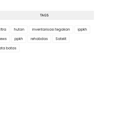
TAGS
Itra
hutan
inventarisasi tegakan
ippkh
ews
ppkh
rehabdas
Satelit
ata batas