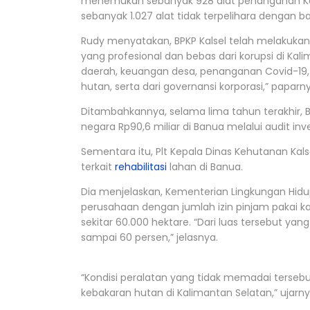
menemukan sebanyak 928 alat penanganan Karh
sebanyak 1.027 alat tidak terpelihara dengan baik
Rudy menyatakan, BPKP Kalsel telah melakuk
yang profesional dan bebas dari korupsi di Ka
daerah, keuangan desa, penanganan Covid-19,
hutan, serta dari governansi korporasi,” paparn
Ditambahkannya, selama lima tahun terakhir, 
negara Rp90,6 miliar di Banua melalui audit in
Sementara itu, Plt Kepala Dinas Kehutanan Ka
terkait
rehabilitasi
lahan di Banua.
Dia menjelaskan, Kementerian Lingkungan Hid
perusahaan dengan jumlah izin pinjam pakai k
sekitar 60.000 hektare. “Dari luas tersebut ya
sampai 60 persen,” jelasnya.
“Kondisi peralatan yang tidak memadai terseb
kebakaran hutan di Kalimantan Selatan,” ujarny