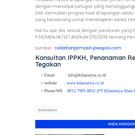
dengan menunjuk petugas yang bertanggungja
DAS. Kemudian progres hasil di lapangan selalu
yang berwenang untuk menetapkan sanksi terh
Hal itu ujar dia, sesuai dengan peraturan yan
P.59/MENLHK/SETJEN/KUM.1/10/2019 tentang 
sumber :
radarbanjarmasin.jawapos.com
Konsultan IPPKH, Penanaman Reh
Tegakan
Email : info@kilausurya.co.id
website
:
www.kilausurya.co.id
Phone/WA :
0812-7991-0832 (PT.Kilausurya Alam L
REHABDAS
ANDA MUNGKIN