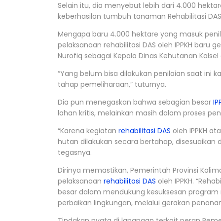
Selain itu, dia menyebut lebih dari 4.000 hekta
keberhasilan tumbuh tanaman Rehabilitasi DAS 
Mengapa baru 4.000 hektare yang masuk penila
pelaksanaan rehabilitasi DAS oleh IPPKH baru ge
Nurofiq sebagai Kepala Dinas Kehutanan Kalse
“Yang belum bisa dilakukan penilaian saat ini
tahap pemeliharaan,” tuturnya.
Dia pun menegaskan bahwa sebagian besar
IP
lahan kritis, melainkan masih dalam proses pen
“Karena kegiatan
rehabilitasi DAS
oleh IPPKH at
hutan dilakukan secara bertahap, disesuaikan
tegasnya.
Dirinya memastikan, Pemerintah Provinsi Kalima
pelaksanaan
rehabilitasi DAS
oleh IPPKH. “Reha
besar dalam mendukung kesuksesan program rev
perbaikan lingkungan, melalui gerakan penana
Tindakan nyata di lapangan terkait peran Peme