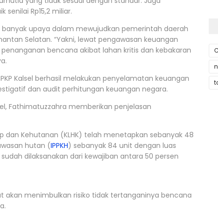
utla yang tidak sesuai dengan standar. Juga
 senilai Rp15,2 miliar.
an banyak upaya dalam mewujudkan pemerintah daerah
limantan Selatan. “Yakni, lewat pengawasan keuangan
 penanganan bencana akibat lahan kritis dan kebakaran
C
ya.
n
BPKP Kalsel berhasil melakukan penyelamatan keuangan
t
vestigatif dan audit perhitungan keuangan negara.
lsel, Fathimatuzzahra memberikan penjelasan
up dan Kehutanan (KLHK) telah menetapkan sebanyak 48
awasan hutan (
IPPKH
) sebanyak 84 unit dengan luas
ng sudah dilaksanakan dari kewajiban antara 50 persen
ut akan menimbulkan risiko tidak tertanganinya bencana
a.