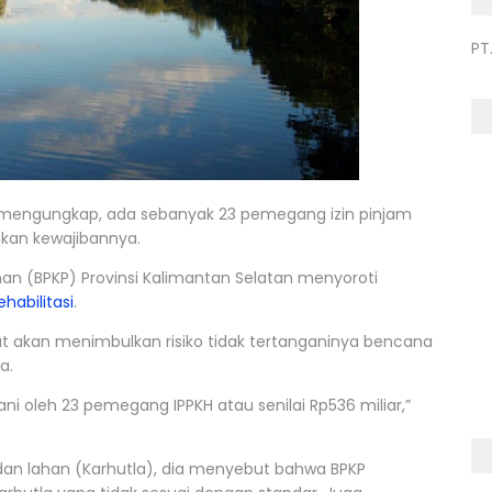
PT
p mengungkap, ada sebanyak 23 pemegang izin pinjam
kan kewajibannya.
(BPKP) Provinsi Kalimantan Selatan menyoroti
ehabilitasi
.
ut akan menimbulkan risiko tidak tertanganinya bencana
a.
gani oleh 23 pemegang IPPKH atau senilai Rp536 miliar,”
dan lahan (Karhutla), dia menyebut bahwa BPKP